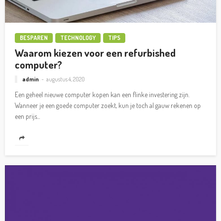
BESPAREN
TECHNOLOGY
TIPS
Waarom kiezen voor een refurbished
computer?
admin
augustus 4, 2020
Een geheel nieuwe computer kopen kan een flinke investering zijn.
Wanneer je een goede computer zoekt, kun je toch al gauw rekenen op
een prijs...