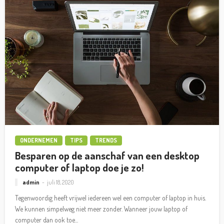
ONDERNEMEN
TIPS
TRENDS
Besparen op de aanschaf van een desktop
computer of laptop doe je zo!
admin
juli 18, 2020
Tegenwoordig heeft vrijwel iedereen wel een computer of laptop in huis.
We kunnen simpelweg niet meer zonder. Wanneer jouw laptop of
computer dan ook toe...