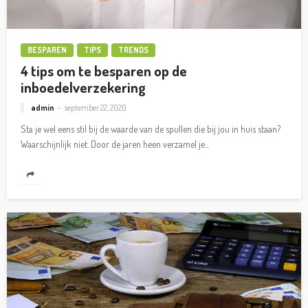
BESPAREN
TIPS
TRENDS
4 tips om te besparen op de
inboedelverzekering
admin
september 22, 2020
Sta je wel eens stil bij de waarde van de spullen die bij jou in huis staan?
Waarschijnlijk niet. Door de jaren heen verzamel je...