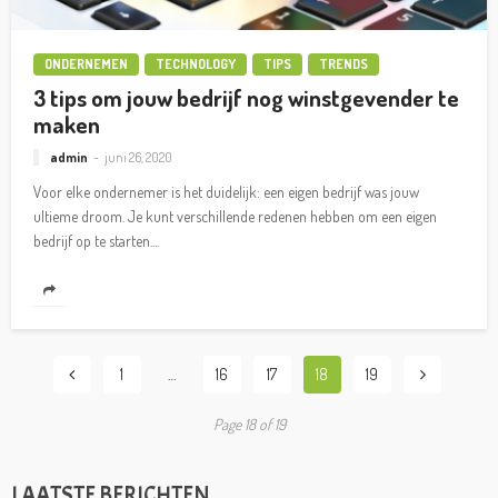
ONDERNEMEN
TECHNOLOGY
TIPS
TRENDS
3 tips om jouw bedrijf nog winstgevender te
maken
admin
juni 26, 2020
Voor elke ondernemer is het duidelijk: een eigen bedrijf was jouw
ultieme droom. Je kunt verschillende redenen hebben om een eigen
bedrijf op te starten....
1
…
16
17
18
19
Page 18 of 19
LAATSTE BERICHTEN