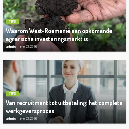
TIPS
Waarom West-Roemenië een opkomende
agrarische investeringsmarkt is
admin
mei 22, 2026
TIPS
Van recruitment tot uitbetaling: het complete
werkgeversproces
admin
mei 22, 2026