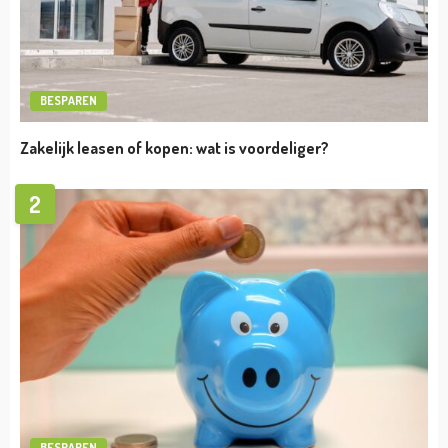
TIPS
Zo kun je ervoor zorgen dat jouw strandtent
er professioneel uitziet!
admin
augustus 2, 2024
TRENDS
Het belang van proactieve public affairs in
het huidige politieke landschap
admin
juli 30, 2024