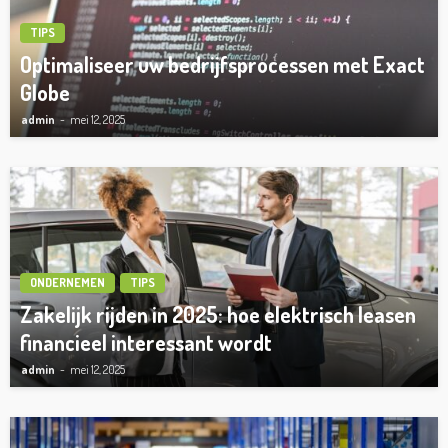
TIPS
Optimaliseer uw bedrijfsprocessen met Exact
Globe
admin
mei 12, 2025
ONDERNEMEN
TIPS
Zakelijk rijden in 2025: hoe elektrisch leasen
financieel interessant wordt
admin
mei 12, 2025