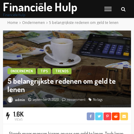
Financiële Hulp
Financiële Hulp
Home
Ondernemen
5 belangrijkste redenen om geld te lenen
ONDERNEMEN
TIPS
TRENDS
5 belangrijkste redenen om geld te
lenen
september 21, 2020
no comment
No tags
admin
1.6K
VIEWS
Steeds meer mensen kiezen ervoor om geld te lenen. Toch leren