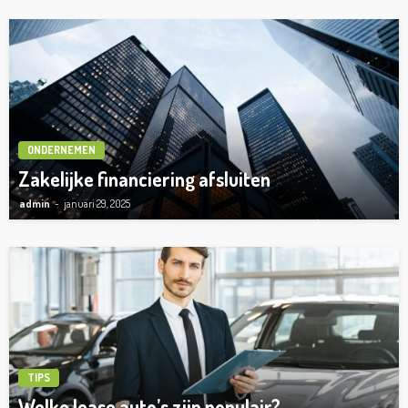
ONDERNEMEN
Zakelijke financiering afsluiten
admin
januari 29, 2025
TIPS
Welke lease auto’s zijn populair?