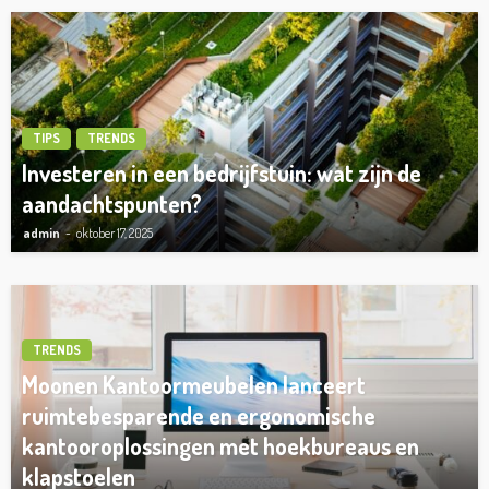
TIPS
TRENDS
Investeren in een bedrijfstuin: wat zijn de
aandachtspunten?
admin
oktober 17, 2025
TRENDS
Moonen Kantoormeubelen lanceert
ruimtebesparende en ergonomische
kantooroplossingen met hoekbureaus en
klapstoelen