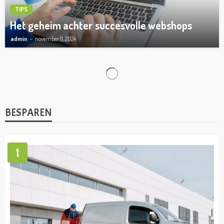
TIPS
Het geheim achter succesvolle webshops
admin
november 11, 2024
TIPS
Dit is waarom je een occasion lease moet
nemen voor jouw nieuwe lease contract!
admin
augustus 13, 2024