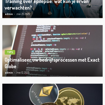
Training over epilepsie: wat kun je ervan
verwachten?
admin
mei 28, 2025
TIPS
Optimaliseer uw bedrijfsprocessen met Exact
Globe
admin
mei 12, 2025