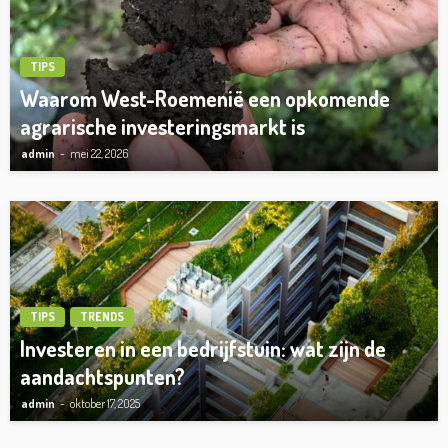
TIPS
Waarom West-Roemenië een opkomende
agrarische investeringsmarkt is
admin
mei 22, 2026
TIPS
TRENDS
Investeren in een bedrijfstuin: wat zijn de
aandachtspunten?
admin
oktober 17, 2025