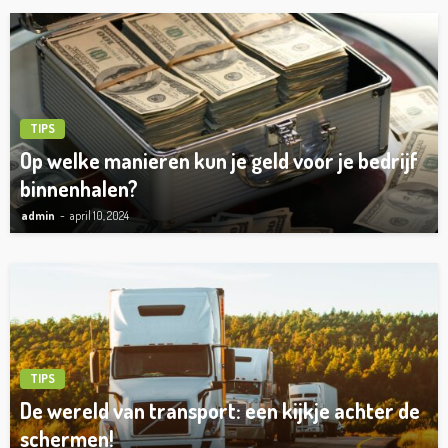
TIPS
Op welke manieren kun je geld voor je bedrijf
binnenhalen?
admin
april 10, 2024
TIPS
De wereld van transport: een kijkje achter de
schermen!