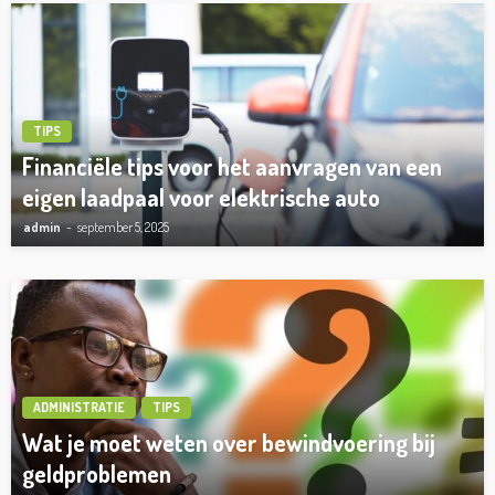
TIPS
Financiële tips voor het aanvragen van een
eigen laadpaal voor elektrische auto
admin
september 5, 2025
ADMINISTRATIE
TIPS
Wat je moet weten over bewindvoering bij
geldproblemen