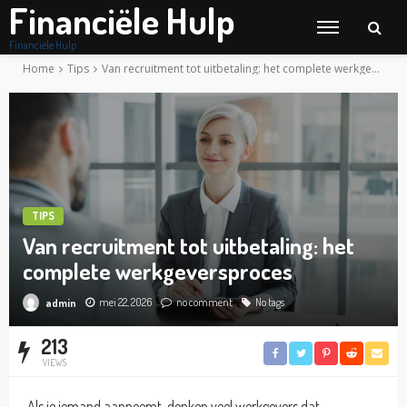
Financiële Hulp
Financiële Hulp
Home
Tips
Van recruitment tot uitbetaling: het complete werkgeversproces
TIPS
Van recruitment tot uitbetaling: het
complete werkgeversproces
mei 22, 2026
no comment
No tags
admin
213
VIEWS
Als je iemand aanneemt, denken veel werkgevers dat