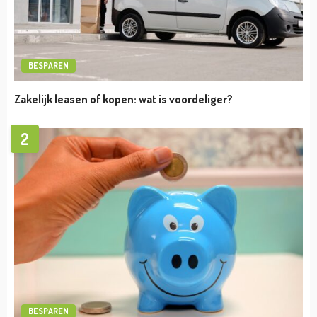
TIPS
WOZ-Waarde bezwaar indienen
admin
oktober 27, 2023
TIPS
Wat zijn de regels omtrent het recht van
overpad met de auto?
admin
oktober 6, 2023