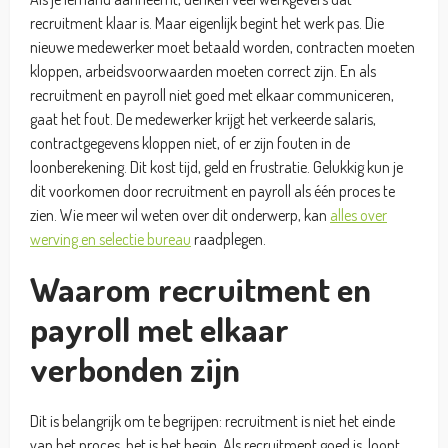
recruitment klaar is. Maar eigenlijk begint het werk pas. Die
nieuwe medewerker moet betaald worden, contracten moeten
kloppen, arbeidsvoorwaarden moeten correct zijn. En als
recruitment en payroll niet goed met elkaar communiceren,
gaat het fout. De medewerker krijgt het verkeerde salaris,
contractgegevens kloppen niet, of er zijn fouten in de
loonberekening. Dit kost tijd, geld en frustratie. Gelukkig kun je
dit voorkomen door recruitment en payroll als één proces te
zien. Wie meer wil weten over dit onderwerp, kan
alles over
werving en selectie bureau
raadplegen.
Waarom recruitment en
payroll met elkaar
verbonden zijn
Dit is belangrijk om te begrijpen: recruitment is niet het einde
van het proces, het is het begin. Als recruitment goed is, loopt