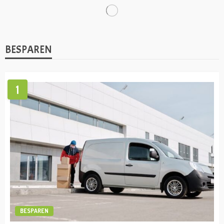
TRENDS
Hoe populair is crypto nog in 2024?
admin
maart 8, 2024
TIPS
Dit komt kijken bij een baan als directeur-
grootaandeelhouder!