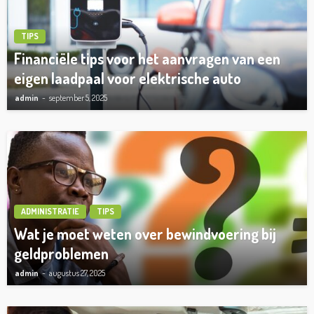
TIPS
Financiële tips voor het aanvragen van een
eigen laadpaal voor elektrische auto
admin
september 5, 2025
ADMINISTRATIE
TIPS
Wat je moet weten over bewindvoering bij
geldproblemen
admin
augustus 27, 2025