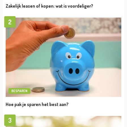
admin
maart 7, 2024
TIPS
Hulp van een pensioenadviseur bij het
uitstippelen van je pensioen: dit is waarom!
admin
februari 21, 2024
TIPS
De juiste strategie om effectief je