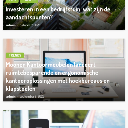
Investeren in een bedrijfstuin: wat zijn de
aandachtspunten?
admin
oktober 17, 2025
TRENDS
Moonen Kantoormeubelen lanceert
ruimtebesparende en ergonomische
kantooroplossingen met hoekbureaus en
klapstoelen
admin
september 9, 2025