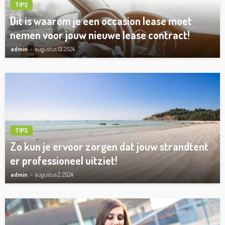
TIPS
Dit is waarom je een occasion lease moet
nemen voor jouw nieuwe lease contract!
admin
augustus 13, 2024
TIPS
Zo kun je ervoor zorgen dat jouw strandtent
er professioneel uitziet!
admin
augustus 2, 2024