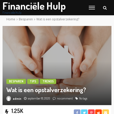
Financiële Hulp
Financiële Hulp
Home
Besparen
Wat is een opstalverzekering?
BESPAREN
TIPS
TRENDS
Wat is een opstalverzekering?
september 18, 2020
no comment
No tags
admin
1.25K