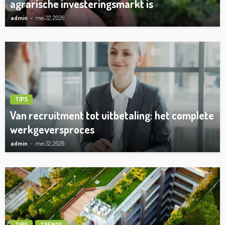
agrarische investeringsmarkt is
admin
mei 22, 2026
TIPS
Van recruitment tot uitbetaling: het complete
werkgeversproces
admin
mei 22, 2026
TIPS
TRENDS