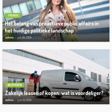
TRENDS
Het belang van proactieve public affairs in
het huidige politieke landschap
admin
juli 30, 2024
BESPAREN
Zakelijk leasen of kopen: wat is voordeliger?
admin
juni 12, 2024