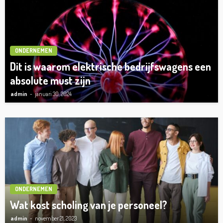
ONDERNEMEN
Dit is waarom elektrische bedrijfswagens een
absolute must zijn
admin
januari 30, 2024
ONDERNEMEN
Wat kost scholing van je personeel?
admin
november 21, 2023