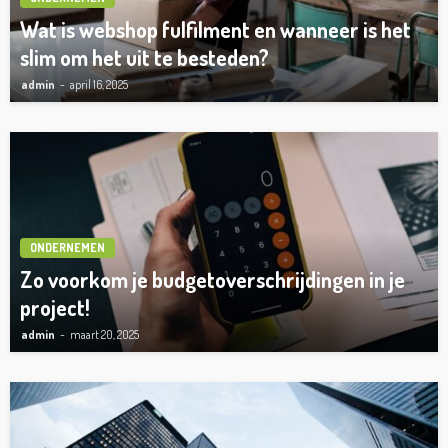
Wat is webshop fulfilment en wanneer is het
slim om het uit te besteden?
admin
april 16, 2025
ONDERNEMEN
Zo voorkom je budgetoverschrijdingen in je
project!
admin
maart 20, 2025