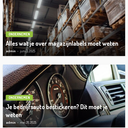
ONDERNEMEN
Alles wat je over magazijnlabels moet weten
admin
juni 3, 2025
ONDERNEMEN
Je bedrijfsauto bestickeren? Dit moet je
weten
admin
mei 28, 2025