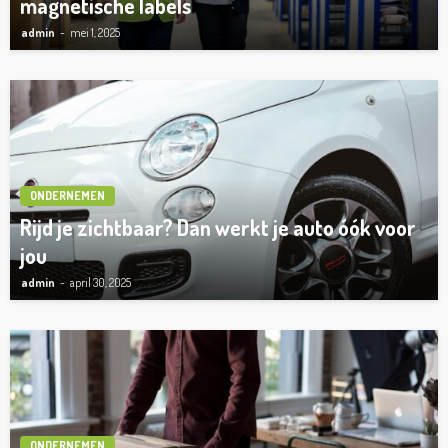
magnetische labels
admin
mei 1, 2025
ONDERNEMEN
Rijd je zichtbaar? Dan werkt je auto óók voor
jou
admin
april 30, 2025
ONDERNEMEN