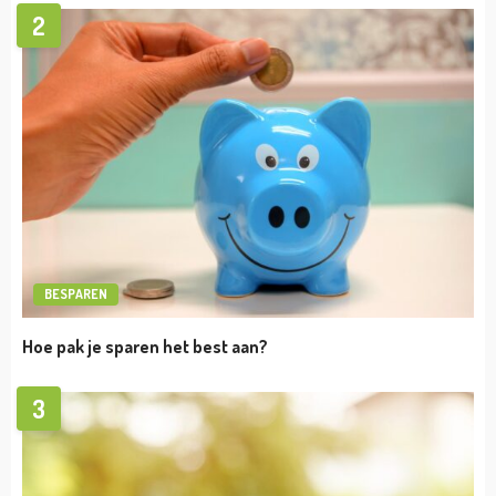
ADMINISTRATIE
ONDERNEMEN
Dit zijn de manieren om je boekhouding te
regelen
admin
augustus 24, 2022
ONDERNEMEN
TIPS
Zo kan factoring jou verder helpen