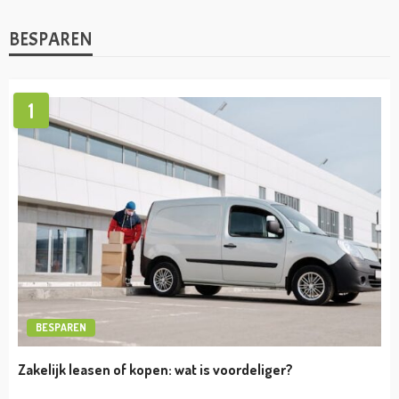
ONDERNEMEN
TIPS
Wat zijn de voordelen bij het inschakelen van
een B2B-bedrijf?
admin
september 1, 2022
ONDERNEMEN
TIPS
BTW aangifte voor beginnende ondernemers
admin
augustus 30, 2022