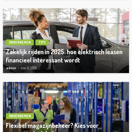
ONDERNEMEN
TIPS
Zakelijk rijden in 2025: hoe elektrisch leasen
financieel interessant wordt
admin
mei 12, 2025
ONDERNEMEN
Flexibel magazijnbeheer? Kies voor