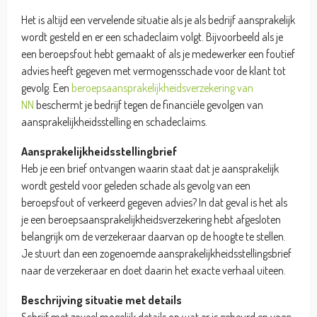
Het is altijd een vervelende situatie als je als bedrijf aansprakelijk
wordt gesteld en er een schadeclaim volgt. Bijvoorbeeld als je
een beroepsfout hebt gemaakt of als je medewerker een foutief
advies heeft gegeven met vermogensschade voor de klant tot
gevolg. Een
beroepsaansprakelijkheidsverzekering van
NN
beschermt je bedrijf tegen de financiële gevolgen van
aansprakelijkheidsstelling en schadeclaims.
Aansprakelijkheidsstellingbrief
Heb je een brief ontvangen waarin staat dat je aansprakelijk
wordt gesteld voor geleden schade als gevolg van een
beroepsfout of verkeerd gegeven advies? In dat geval is het als
je een beroepsaansprakelijkheidsverzekering hebt afgesloten
belangrijk om de verzekeraar daarvan op de hoogte te stellen.
Je stuurt dan een zogenoemde aansprakelijkheidsstellingsbrief
naar de verzekeraar en doet daarin het exacte verhaal uiteen.
Beschrijving situatie met details
Schrijf met zoveel mogelijk details op wat er is gebeurd en voeg