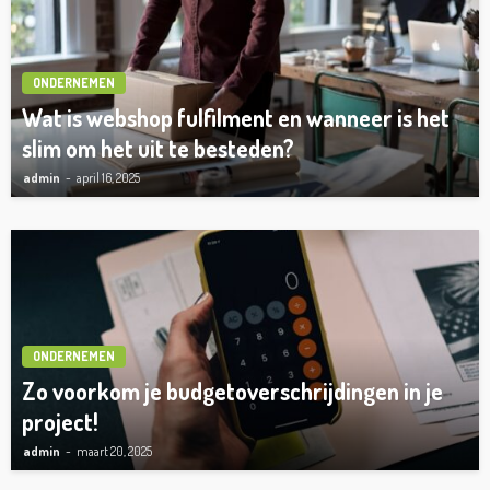
ONDERNEMEN
Wat is webshop fulfilment en wanneer is het
slim om het uit te besteden?
admin
april 16, 2025
ONDERNEMEN
Zo voorkom je budgetoverschrijdingen in je
project!
admin
maart 20, 2025