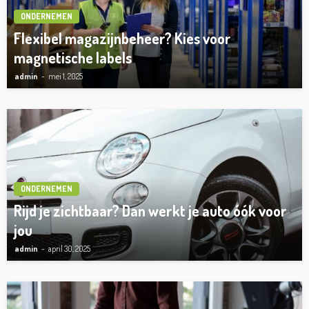
ONDERNEMEN
Flexibel magazijnbeheer? Kies voor
magnetische labels
admin
mei 1, 2025
ONDERNEMEN
Rijd je zichtbaar? Dan werkt je auto óók voor
jou
admin
april 30, 2025