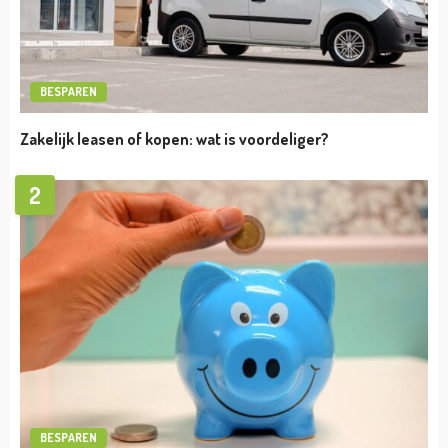
ONDERNEMEN
3 redenen om voor een collectieve
zorgverzekering te kiezen
admin
april 29, 2024
TIPS
Alles wat je wilt weten over de
beroepsaansprakelijkheidsverzekering
admin
april 10, 2024