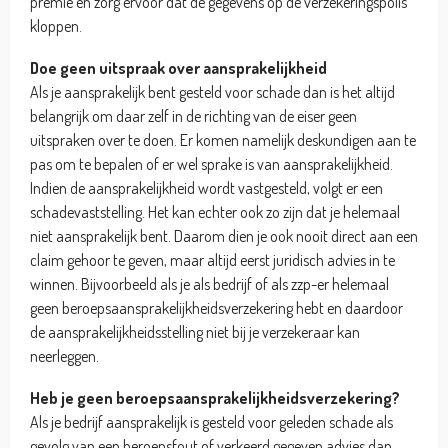
premie en zorg ervoor dat de gegevens op de verzekeringspolis
kloppen.
Doe geen uitspraak over aansprakelijkheid
Als je aansprakelijk bent gesteld voor schade dan is het altijd
belangrijk om daar zelf in de richting van de eiser geen
uitspraken over te doen. Er komen namelijk deskundigen aan te
pas om te bepalen of er wel sprake is van aansprakelijkheid.
Indien de aansprakelijkheid wordt vastgesteld, volgt er een
schadevaststelling. Het kan echter ook zo zijn dat je helemaal
niet aansprakelijk bent. Daarom dien je ook nooit direct aan een
claim gehoor te geven, maar altijd eerst juridisch advies in te
winnen. Bijvoorbeeld als je als bedrijf of als zzp-er helemaal
geen beroepsaansprakelijkheidsverzekering hebt en daardoor
de aansprakelijkheidsstelling niet bij je verzekeraar kan
neerleggen.
Heb je geen beroepsaansprakelijkheidsverzekering?
Als je bedrijf aansprakelijk is gesteld voor geleden schade als
gevolg van een beroepsfout of verkeerd gegeven advies dan