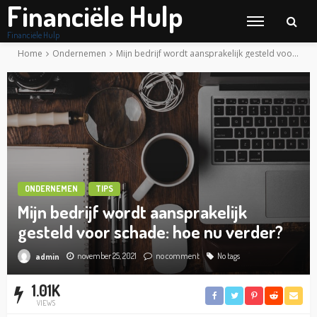
Financiële Hulp
Financiële Hulp
Home
Ondernemen
Mijn bedrijf wordt aansprakelijk gesteld voor schade: hoe nu verder?
ONDERNEMEN
TIPS
Mijn bedrijf wordt aansprakelijk
gesteld voor schade: hoe nu verder?
november 25, 2021
no comment
No tags
admin
1.01K
VIEWS