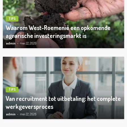
TIPS
Waarom West-Roemenië een opkomende
agrarische investeringsmarkt is
admin
mei 22, 2026
TIPS
Van recruitment tot uitbetaling: het complete
werkgeversproces
admin
mei 22, 2026