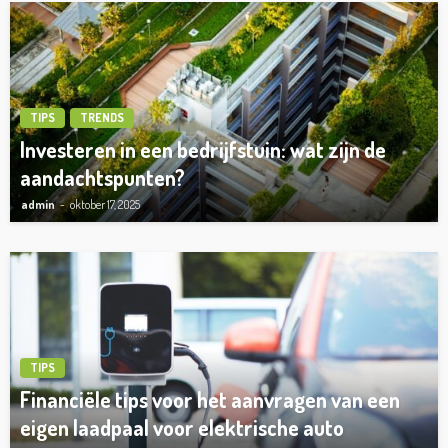
TIPS
TRENDS
Investeren in een bedrijfstuin: wat zijn de
aandachtspunten?
admin
oktober 17, 2025
TIPS
Financiële tips voor het aanvragen van een
eigen laadpaal voor elektrische auto