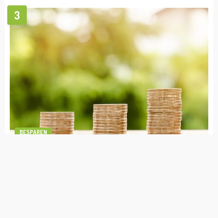
Wat zijn de voordelen van een
bedrijfsaansprakelijkheidsverzekering voor
zzp’ers?
admin
november 16, 2023
BESPAREN
1