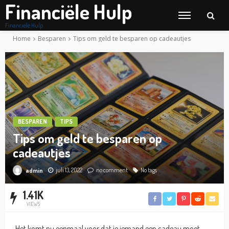
Financiële Hulp
Financiële Hulp
Home
Besparen
Tips om geld te besparen op cadeautjes
BESPAREN
TIPS
Tips om geld te besparen op
cadeautjes
juli 13, 2022
no comment
No tags
admin
1.41K
VIEWS
Het komt nu eenmaal voor dat je iemand een cadeau moet