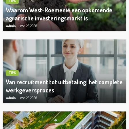
TIPS
Waarom West-Roemenië een opkomende
agrarische investeringsmarkt is
admin
mei 22, 2026
TIPS
Van recruitment tot uitbetaling: het complete
werkgeversproces
admin
mei 22, 2026