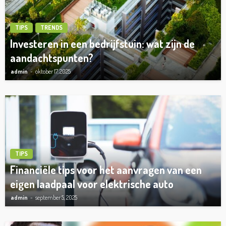
TIPS
TRENDS
Investeren in een bedrijfstuin: wat zijn de
aandachtspunten?
admin
oktober 17, 2025
TIPS
Financiële tips voor het aanvragen van een
eigen laadpaal voor elektrische auto
admin
september 5, 2025