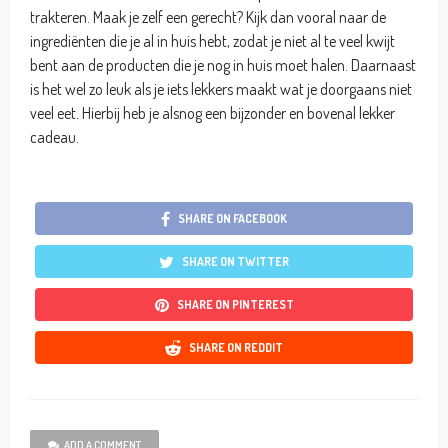
trakteren. Maak je zelf een gerecht? Kijk dan vooral naar de
ingrediënten die je al in huis hebt, zodat je niet al te veel kwijt
bent aan de producten die je nog in huis moet halen. Daarnaast
is het wel zo leuk als je iets lekkers maakt wat je doorgaans niet
veel eet. Hierbij heb je alsnog een bijzonder en bovenal lekker
cadeau.
SHARE ON FACEBOOK
SHARE ON TWITTER
SHARE ON PINTEREST
SHARE ON REDDIT
ADD A COMMENT