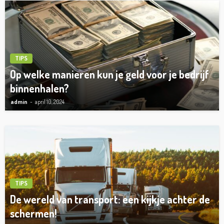
TIPS
Op welke manieren kun je geld voor je bedrijf
binnenhalen?
admin
april 10, 2024
TIPS
De wereld van transport: een kijkje achter de
schermen!