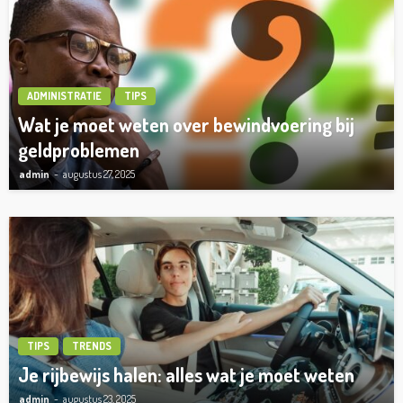
ADMINISTRATIE
TIPS
Wat je moet weten over bewindvoering bij
geldproblemen
admin
augustus 27, 2025
TIPS
TRENDS
Je rijbewijs halen: alles wat je moet weten
admin
augustus 23, 2025