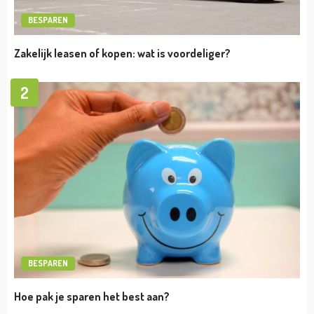
Hoeveel bespaar je op energiekosten met
vloerisolatie?
admin
december 11, 2023
TIPS
Thuiswerkplek inrichten? Houd hier rekening
mee!
admin
november 24, 2023
TIPS