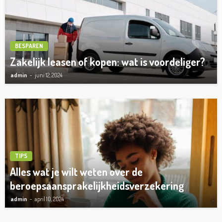
BESPAREN
Zakelijk leasen of kopen: wat is voordeliger?
admin
juni 12, 2024
TIPS
Alles wat je wilt weten over de
beroepsaansprakelijkheidsverzekering
admin
april 10, 2024