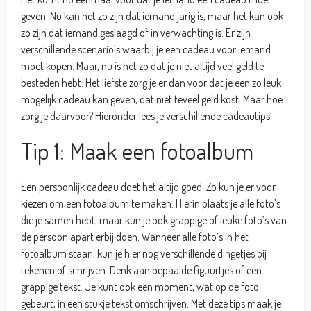
geven. Nu kan het zo zijn dat iemand jarig is, maar het kan ook
zo zijn dat iemand geslaagd of in verwachting is. Er zijn
verschillende scenario’s waarbij je een cadeau voor iemand
moet kopen. Maar, nu is het zo dat je niet altijd veel geld te
besteden hebt. Het liefste zorg je er dan voor dat je een zo leuk
mogelijk cadeau kan geven, dat niet teveel geld kost. Maar hoe
zorg je daarvoor? Hieronder lees je verschillende cadeautips!
Tip 1: Maak een fotoalbum
Een persoonlijk cadeau doet het altijd goed. Zo kun je er voor
kiezen om een fotoalbum te maken. Hierin plaats je alle foto’s
die je samen hebt, maar kun je ook grappige of leuke foto’s van
de persoon apart erbij doen. Wanneer alle foto’s in het
fotoalbum staan, kun je hier nog verschillende dingetjes bij
tekenen of schrijven. Denk aan bepaalde figuurtjes of een
grappige tekst. Je kunt ook een moment, wat op de foto
gebeurt, in een stukje tekst omschrijven. Met deze tips maak je