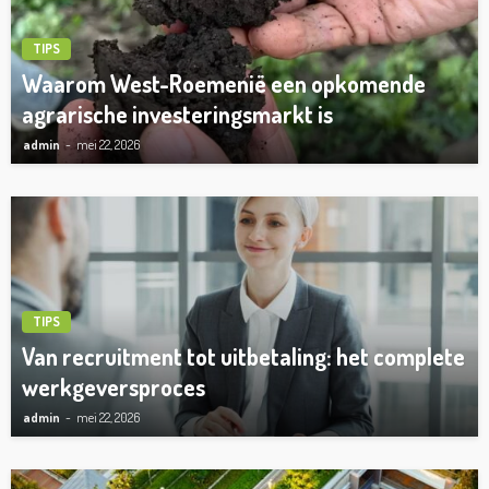
TIPS
Waarom West-Roemenië een opkomende
agrarische investeringsmarkt is
admin
mei 22, 2026
TIPS
Van recruitment tot uitbetaling: het complete
werkgeversproces
admin
mei 22, 2026