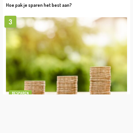
TIPS
Wat zijn de regels omtrent het recht van
overpad met de auto?
admin
oktober 6, 2023
BESPAREN
1