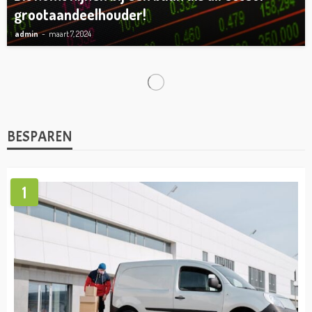
grootaandeelhouder!
admin
maart 7, 2024
TIPS
Wat zijn de voordelen van een
bedrijfsaansprakelijkheidsverzekering voor
zzp’ers?
admin
november 16, 2023