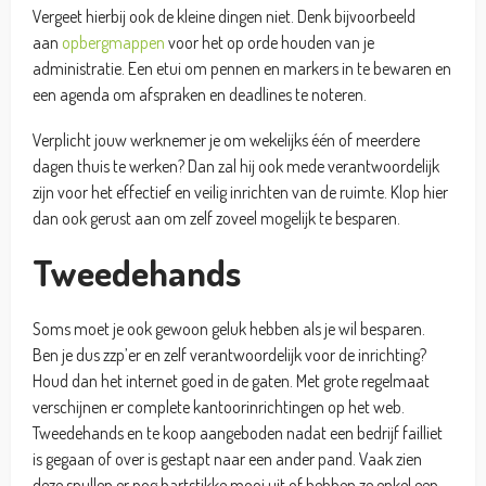
Vergeet hierbij ook de kleine dingen niet. Denk bijvoorbeeld
aan
opbergmappen
voor het op orde houden van je
administratie. Een etui om pennen en markers in te bewaren en
een agenda om afspraken en deadlines te noteren.
Verplicht jouw werknemer je om wekelijks één of meerdere
dagen thuis te werken? Dan zal hij ook mede verantwoordelijk
zijn voor het effectief en veilig inrichten van de ruimte. Klop hier
dan ook gerust aan om zelf zoveel mogelijk te besparen.
Tweedehands
Soms moet je ook gewoon geluk hebben als je wil besparen.
Ben je dus zzp’er en zelf verantwoordelijk voor de inrichting?
Houd dan het internet goed in de gaten. Met grote regelmaat
verschijnen er complete kantoorinrichtingen op het web.
Tweedehands en te koop aangeboden nadat een bedrijf failliet
is gegaan of over is gestapt naar een ander pand. Vaak zien
deze spullen er nog hartstikke mooi uit of hebben ze enkel een