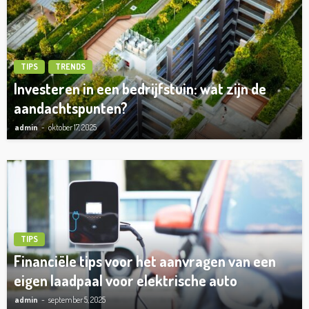
TIPS
TRENDS
Investeren in een bedrijfstuin: wat zijn de
aandachtspunten?
admin
oktober 17, 2025
TIPS
Financiële tips voor het aanvragen van een
eigen laadpaal voor elektrische auto
admin
september 5, 2025