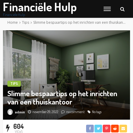
Financiële Hulp
Financiële Hulp
Home
Tips
Slimme bespaartips op het inrichten van een thuiskantoor
TIPS
Slimme bespaartips op het inrichten
van een thuiskantoor
november 29, 2022
no comment
No tags
admin
604
VIEWS