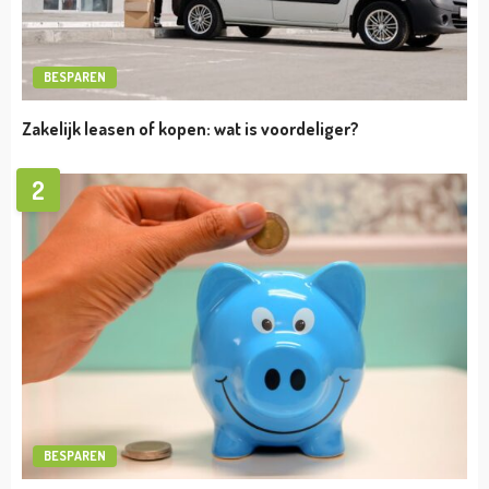
TIPS
Hoe kun je commercieel vastgoed
financieren?
admin
november 6, 2023
TIPS
WOZ-Waarde bezwaar indienen
admin
oktober 27, 2023