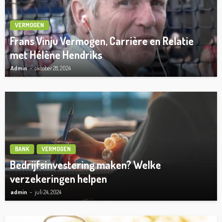
VERMOGEN
Frans Vinju Vermogen, Carrière en Relatie
met Hélène Hendriks
Admin
oktober 28, 2024
BANK
VERMOGEN
Bedrijfsinvestering maken? Welke
verzekeringen helpen
admin
juli 24, 2024