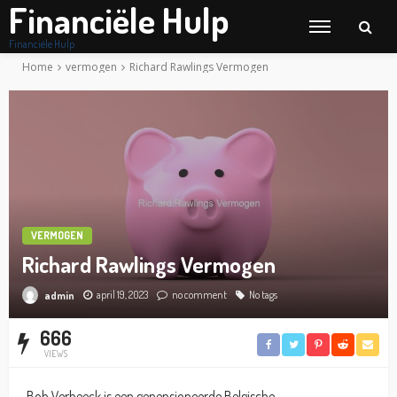
Financiële Hulp
Financiële Hulp
Home
vermogen
Richard Rawlings Vermogen
VERMOGEN
Richard Rawlings Vermogen
april 19, 2023
no comment
No tags
admin
666
VIEWS
Bob Verbeeck is een gepensioneerde Belgische