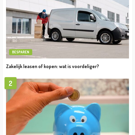
ONDERNEMEN
3 redenen om voor een collectieve
zorgverzekering te kiezen
admin
april 29, 2024
TIPS
Alles wat je wilt weten over de
beroepsaansprakelijkheidsverzekering