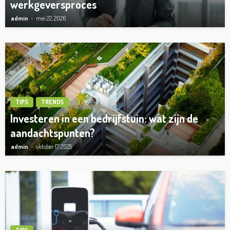
werkgeversproces
admin
mei 22, 2026
TIPS
TRENDS
Investeren in een bedrijfstuin: wat zijn de
aandachtspunten?
admin
oktober 17, 2025