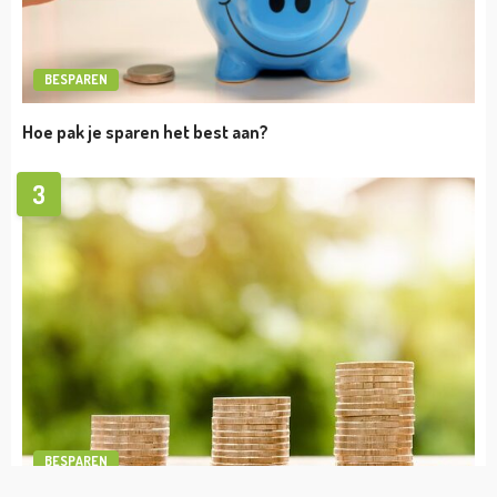
admin
april 10, 2024
TIPS
Op welke manieren kun je geld voor je bedrijf
binnenhalen?
admin
april 10, 2024
BESPAREN