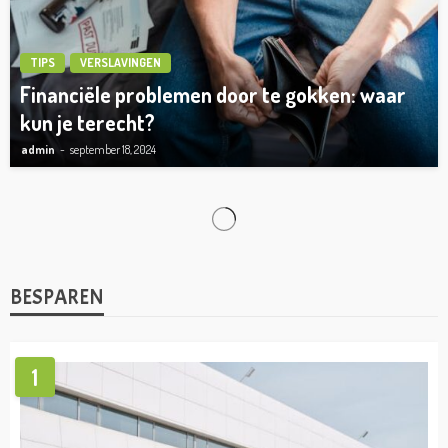
TIPS
VERSLAVINGEN
Financiële problemen door te gokken: waar
kun je terecht?
admin
september 18, 2024
ONDERNEMEN
Dit is hoe je op een leuke manier jouw
personeel kunt laten ontwikkelen!
admin
mei 31, 2024