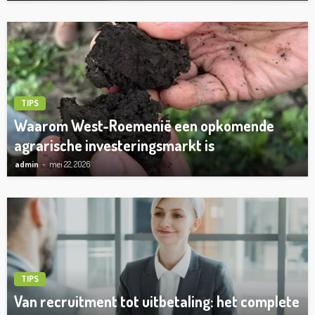
TIPS
Waarom West-Roemenië een opkomende
agrarische investeringsmarkt is
admin
mei 22, 2026
TIPS
Van recruitment tot uitbetaling: het complete