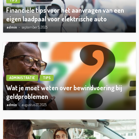
TIPS
Financiële tips voor het aanvragen van een
eigen laadpaal voor elektrische auto
admin
september 5, 2025
ADMINISTRATIE
TIPS
Wat je moet weten over bewindvoering bij
geldproblemen
admin
augustus 27, 2025