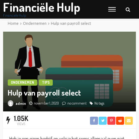
Financiële Hulp
Financiële Hulp
Home
Ondernemen
Hulp van payroll select
ONDERNEMEN
TIPS
Hulp van payroll select
november 1, 2020
no comment
No tags
admin
1.05K
VIEWS
Heb je een eigen bedrijf en volg je het soms allemaal even niet