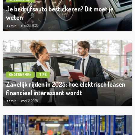
Je bedrijfsauto bestickeren? Dit moet je
weten
admin
mei 28, 2025
ONDERNEMEN
TIPS
Zakelijk rijden in 2025: hoe elektrisch leasen
financieel interessant wordt
admin
mei 12, 2025