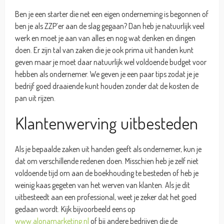
Ben je een starter die net een eigen onderneming is begonnen of
ben je als ZZP’er aan de slag gegaan? Dan heb je natuurlijk veel
werk en moet je aan van alles en nog wat denken en dingen
doen. Er zijn tal van zaken die je ook prima uit handen kunt
geven maar je moet daar natuurlijk wel voldoende budget voor
hebben als ondernemer. We geven je een paar tips zodat je je
bedrijf goed draaiende kunt houden zonder dat de kosten de
pan uit rijzen.
Klantenwerving uitbesteden
Als je bepaalde zaken uit handen geeft als ondernemer, kun je
dat om verschillende redenen doen. Misschien heb je zelf niet
voldoende tijd om aan de boekhouding te besteden of heb je
weinig kaas gegeten van het werven van klanten. Als je dit
uitbesteedt aan een professional, weet je zeker dat het goed
gedaan wordt. Kijk bijvoorbeeld eens op
www.alonamarketing.nl
of bij andere bedrijven die de