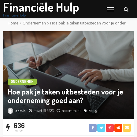
Financiële Hulp
Financiële Hulp
Home
Ondernemen
Hoe pak je taken uitbesteden voor je onderneming goed aan?
ONDERNEMEN
Hoe pak je taken uitbesteden voor je
onderneming goed aan?
maart 16, 2023
no comment
No tags
admin
636
VIEWS