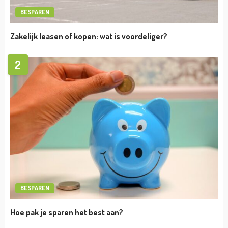
regelen
admin
augustus 24, 2022
ONDERNEMEN
TIPS
Zo kan factoring jou verder helpen
admin
augustus 12, 2022