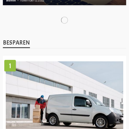
admin
november 15, 2022
ONDERNEMEN
TIPS
BTW aangifte voor beginnende ondernemers
admin
augustus 30, 2022
ADMINISTRATIE
ONDERNEMEN
Dit zijn de manieren om je boekhouding te