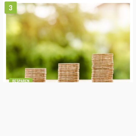
ONDERNEMEN
TIPS
Financiële hulp nodig? Lees deze tips voor
meer zekerheid
admin
juli 20, 2022
BESPAREN
1