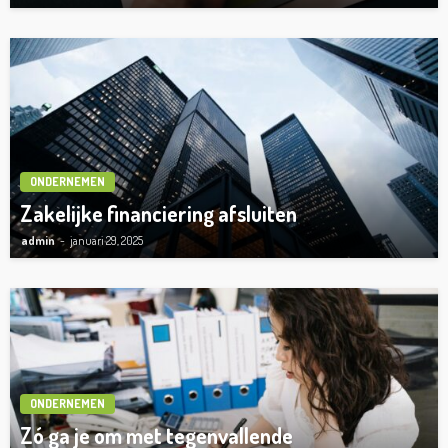
ONDERNEMEN
Zakelijke financiering afsluiten
admin
januari 29, 2025
ONDERNEMEN
Zó ga je om met tegenvallende