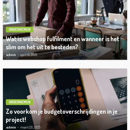
ONDERNEMEN
Wat is webshop fulfilment en wanneer is het
slim om het uit te besteden?
admin
april 16, 2025
ONDERNEMEN
Zo voorkom je budgetoverschrijdingen in je
project!
admin
maart 20, 2025