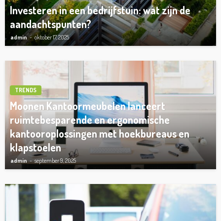
Investeren in een bedrijfstuin: wat zijn de
aandachtspunten?
admin
oktober 17, 2025
TRENDS
Moonen Kantoormeubelen lanceert
ruimtebesparende en ergonomische
kantooroplossingen met hoekbureaus en
klapstoelen
admin
september 9, 2025