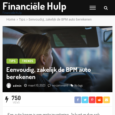
Financiële Hulp
Financiële Hulp
Home
Tips
Eenvoudig, zakelijk de BPM auto berekenen
TIPS
TRENDS
Eenvoudig, zakelijk de BPM auto
berekenen
maart 10, 2023
no comment
No tags
admin
750
VIEWS
Een auto kopen is een grote investering. Je kunt er dan ook