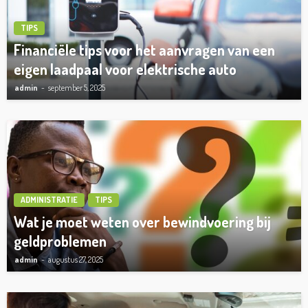
TIPS
Financiële tips voor het aanvragen van een
eigen laadpaal voor elektrische auto
admin
september 5, 2025
ADMINISTRATIE
TIPS
Wat je moet weten over bewindvoering bij
geldproblemen
admin
augustus 27, 2025