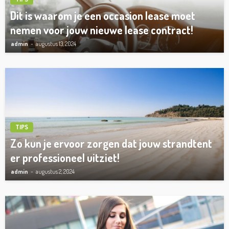
Dit is waarom je een occasion lease moet
nemen voor jouw nieuwe lease contract!
admin
augustus 13, 2024
TIPS
Zo kun je ervoor zorgen dat jouw strandtent
er professioneel uitziet!
admin
augustus 2, 2024