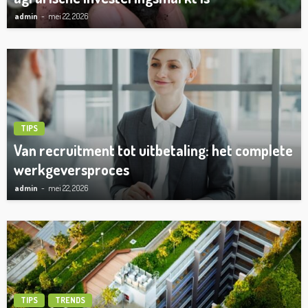
admin
mei 22, 2026
TIPS
Van recruitment tot uitbetaling: het complete
werkgeversproces
admin
mei 22, 2026
TIPS
TRENDS