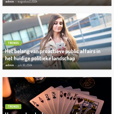
admin
augustus 2, 2024
TRENDS
Het belang van proactieve public affairs in
het huidige politieke landschap
admin
juli 30, 2024
TRENDS