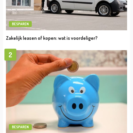
TIPS
Hulp van een pensioenadviseur bij het
uitstippelen van je pensioen: dit is waarom!
admin
februari 21, 2024
TIPS
De juiste strategie om effectief je
openstaande vorderingen te innen
admin
februari 2, 2024