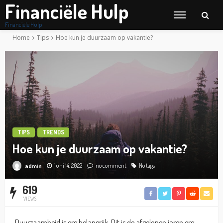
Financiële Hulp
Financiële Hulp
Home
Tips
Hoe kun je duurzaam op vakantie?
TIPS
TRENDS
Hoe kun je duurzaam op vakantie?
juni 14, 2022
no comment
No tags
admin
619
VIEWS
Duurzaamheid is erg belangrijk. Dit is de afgelopen jaren erg