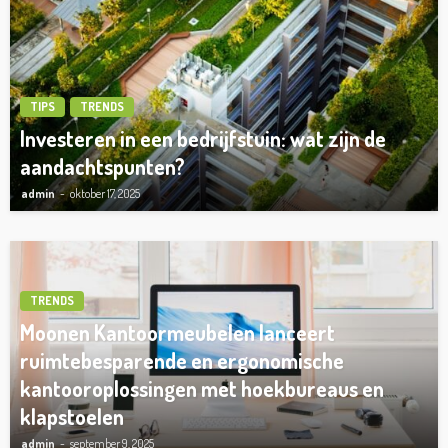
TIPS
TRENDS
Investeren in een bedrijfstuin: wat zijn de
aandachtspunten?
admin
oktober 17, 2025
TRENDS
Moonen Kantoormeubelen lanceert
ruimtebesparende en ergonomische
kantooroplossingen met hoekbureaus en
klapstoelen
admin
september 9, 2025