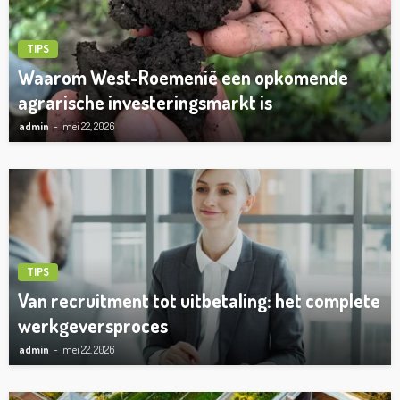
TIPS
Waarom West-Roemenië een opkomende
agrarische investeringsmarkt is
admin
mei 22, 2026
TIPS
Van recruitment tot uitbetaling: het complete
werkgeversproces
admin
mei 22, 2026