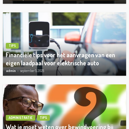
TIPS
Financiële tips voor het aanvragen van een
eigen laadpaal voor elektrische auto
admin
september 5, 2025
ADMINISTRATIE
TIPS
Wat je moet weten over bewindvoering bij