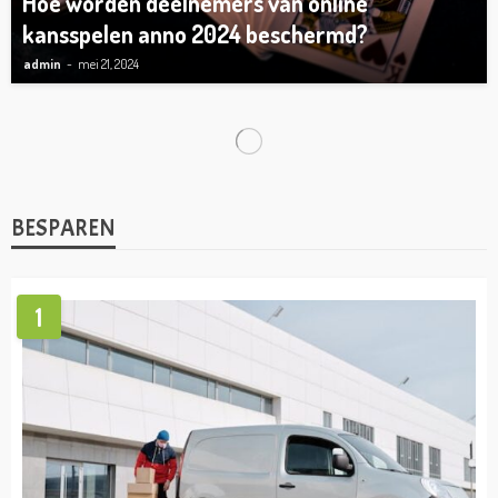
Hoe worden deelnemers van online
kansspelen anno 2024 beschermd?
admin
mei 21, 2024
TIPS
Dit komt kijken bij een baan als directeur-
grootaandeelhouder!
admin
maart 7, 2024