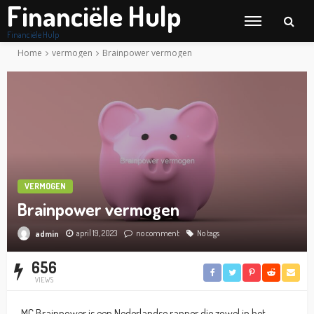
Financiële Hulp
Financiële Hulp
Home
vermogen
Brainpower vermogen
VERMOGEN
Brainpower vermogen
april 19, 2023
no comment
No tags
admin
656
VIEWS
MC Brainpower is een Nederlandse rapper die zowel in het