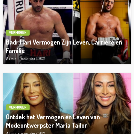
VERMOGEN
Badr Hari Vermogen Zijn Leven, Carrière en
Familie
Admin
november 2, 2024
VERMOGEN
Ontdek het Vermogen en Leven van
Modeontwerpster Maria Tailor
Admin
november 2, 2024