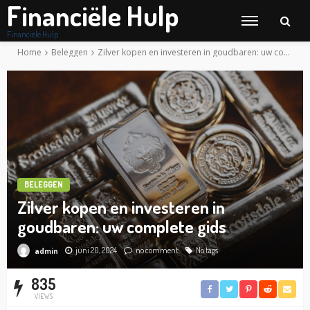
Financiële Hulp
Financiële Hulp
Home
Beleggen
Zilver kopen en investeren in goudbaren: uw complete gids
BELEGGEN
Zilver kopen en investeren in
goudbaren: uw complete gids
juni 20, 2024
no comment
No tags
admin
835
VIEWS