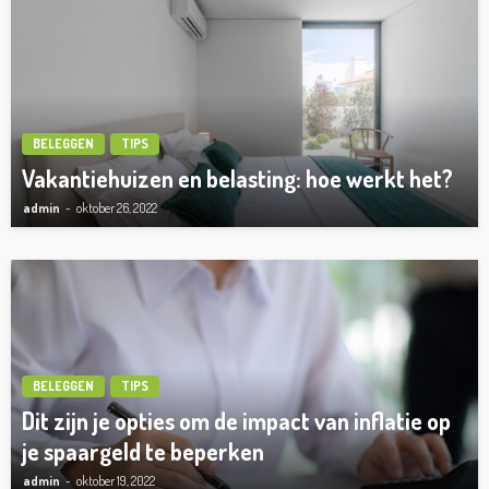
BELEGGEN
TIPS
Vakantiehuizen en belasting: hoe werkt het?
admin
oktober 26, 2022
BELEGGEN
TIPS
Dit zijn je opties om de impact van inflatie op
je spaargeld te beperken
admin
oktober 19, 2022