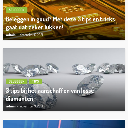
BELEGGEN
Beleggen in goud? Met deze 3 tips en tricks
gaat dat zeker lukken!
admin
december 17, 2021
BELEGGEN
TIPS
3 tips bij het aanschaffen van losse
diamanten
admin
november 9, 2021