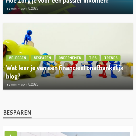
Hoe zorg je voor een passief inkomen?
admin
april 6, 2020
BELEGGEN
BESPAREN
ONDERNEMEN
TIPS
TRENDS
Wat leer je van een financieel onafhankelijk
blog?
admin
april 6, 2020
BESPAREN