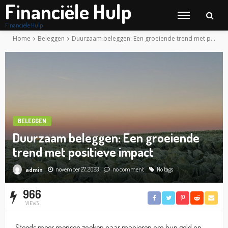
Financiële Hulp
Financiële Hulp
Home
Beleggen
Duurzaam beleggen: Een groeiende trend met positieve impact
BELEGGEN
Duurzaam beleggen: Een groeiende
trend met positieve impact
november 27, 2023
no comment
No tags
admin
966
VIEWS
Steeds meer mensen zoeken naar manieren om hun geld op