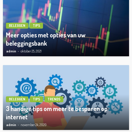
BELEGGEN
TIPS
Meer opties met opties van uw
beleggingsbank
admin
oktober 25, 2021
BELEGGEN
TIPS
TRENDS
3 handige tips om meer te besparen op
internet
admin
november 24, 2020