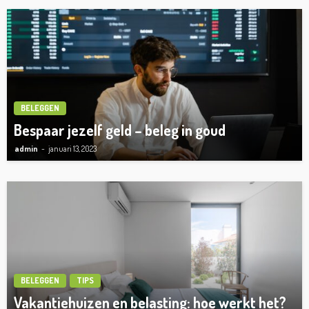
BELEGGEN
Bespaar jezelf geld – beleg in goud
admin
januari 13, 2023
BELEGGEN
TIPS
Vakantiehuizen en belasting: hoe werkt het?