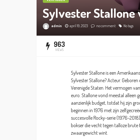
Sylvester Stallon
admin
april 19, 2023
no comment
No tags
963
VIEWS
Sylvester Stallone is een Amerikaanse
Sylvester Stallone? Acteur. Geboren o
Verenigde Staten. Het vermogen van
euro. Stallone vond meestal alleen ge
aanzienlijk budget, totdat hij zijn g
beginnen in 1976 met zijn zelfgecreëe
succesvolle Rocky-serie (1976-2018)
bokser die vecht tegen talloze bru
zwaargewicht wint.