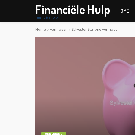
Financiële Hulp
HOME
Financiële Hulp
Home
vermogen
Sylvester Stallone vermogen
VERMOGEN