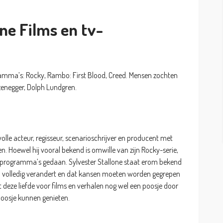
ne Films en tv-
ramma’s: Rocky, Rambo: First Blood, Creed. Mensen zochten
zenegger, Dolph Lundgren.
volle acteur, regisseur, scenarioschrijver en producent met
 Hoewel hij vooral bekend is omwille van zijn Rocky-serie,
tv-programma’s gedaan. Sylvester Stallone staat erom bekend
gen volledig verandert en dat kansen moeten worden gegrepen
t deze liefde voor films en verhalen nog wel een poosje door
poosje kunnen genieten.