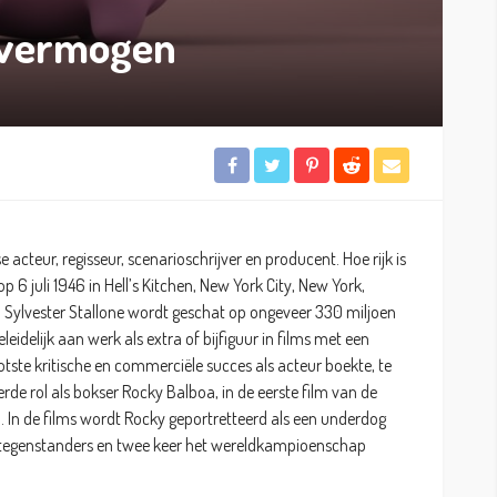
e vermogen
 acteur, regisseur, scenarioschrijver en producent. Hoe rijk is
p 6 juli 1946 in Hell’s Kitchen, New York City, New York,
 Sylvester Stallone wordt geschat op ongeveer 330 miljoen
leidelijk aan werk als extra of bijfiguur in films met een
rootste kritische en commerciële succes als acteur boekte, te
rde rol als bokser Rocky Balboa, in de eerste film van de
. In de films wordt Rocky geportretteerd als een underdog
te tegenstanders en twee keer het wereldkampioenschap