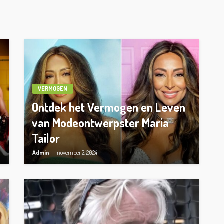
VERMOGEN
Ontdek het Vermogen en Leven
van Modeontwerpster Maria
Tailor
Admin
november 2, 2024