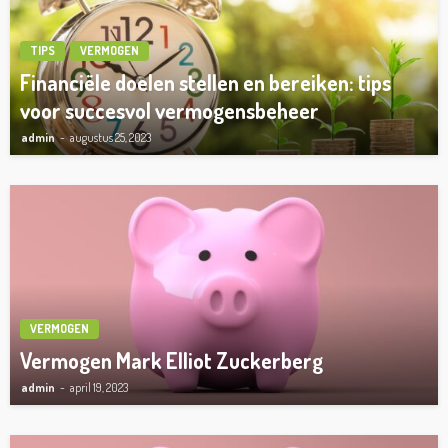
TIPS
VERMOGEN
Financiële doelen stellen en bereiken: tips
voor succesvol vermogensbeheer
admin
augustus 25, 2023
VERMOGEN
Vermogen Mark Elliot Zuckerberg
admin
april 19, 2023