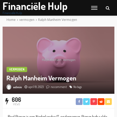
Financiële Hulp
Financiële Hulp
Home
vermogen
Ralph Manheim Vermogen
VERMOGEN
Ralph Manheim Vermogen
april 19, 2023
no comment
No tags
admin
606
VIEWS
Roel Pieper is een Nederlandse IT-ondernemer. Pieper behaalde