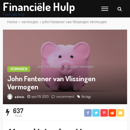
Financiële Hulp
Financiële Hulp
Home
vermogen
John Fentener van Vlissingen Vermogen
VERMOGEN
John Fentener van Vlissingen
Vermogen
april 19, 2023
no comment
No tags
admin
637
VIEWS