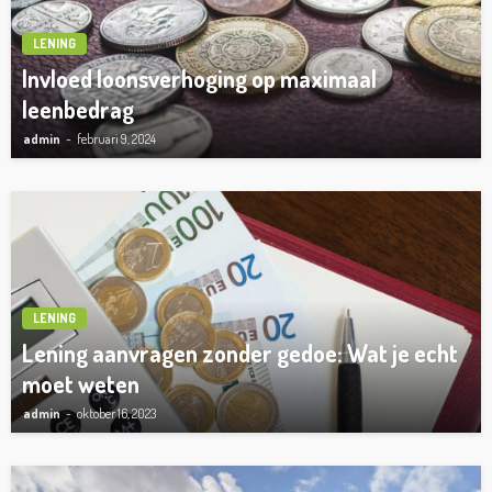
LENING
Invloed loonsverhoging op maximaal
leenbedrag
admin
februari 9, 2024
LENING
Lening aanvragen zonder gedoe: Wat je echt
moet weten
admin
oktober 16, 2023