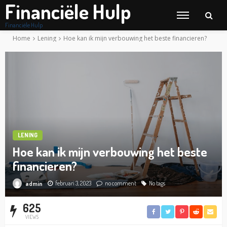
Financiële Hulp
Financiële Hulp
Home
Lening
Hoe kan ik mijn verbouwing het beste financieren?
LENING
Hoe kan ik mijn verbouwing het beste
financieren?
februari 3, 2023
no comment
No tags
admin
625
VIEWS