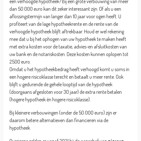
een verhoogde hypotheek? Bij een grote verbouwing van meer
dan 50.000 euro kan dit zeker interessant zijn. Of als u een
aflossingstermijn van langer dan 10 jaar voor ogen heeft. U
profiteert van de lage hypotheekrente en de rente van de
verhoogde hypotheek blijft aftrekbaar. Houd er wel rekening
mee dat u bij het ophogen van uw hypotheek te maken heeft
met extra kosten voor de taxatie, advies-en afsluitkosten van
uw bank en de notariskosten. Deze kosten kunnen oplopen tot
2500 euro.
Omdat u het hypotheekbedrag heeft verhoogd komt u soms in
een hogere risicoklasse terecht en betaalt u meer rente. Ook
blijft u gedurende de gehele looptijd van de hypotheek
(doorgaans afgesloten voor 30 jaar) de extra rente betalen
(hogere hypotheek én hogere risicoklasse).
Bij kleinere verbouwingen (onder de 50.000 euro) zijn er
daarom betere alternatieven dan financieren via de
hypotheek.
Overigens gelden er vanaf 2021 bij de aanschaf van
nieuwe