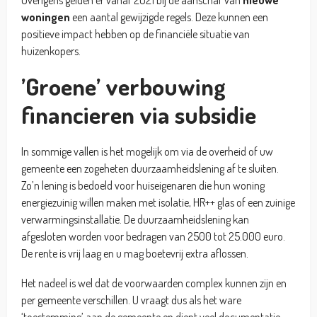
woningen
een aantal gewijzigde regels. Deze kunnen een
positieve impact hebben op de financiële situatie van
huizenkopers.
’Groene’ verbouwing
financieren via subsidie
In sommige vallen is het mogelijk om via de overheid of uw
gemeente een zogeheten duurzaamheidslening af te sluiten.
Zo’n lening is bedoeld voor huiseigenaren die hun woning
energiezuinig willen maken met isolatie, HR++ glas of een zuinige
verwarmingsinstallatie. De duurzaamheidslening kan
afgesloten worden voor bedragen van 2500 tot 25.000 euro.
De rente is vrij laag en u mag boetevrij extra aflossen.
Het nadeel is wel dat de voorwaarden complex kunnen zijn en
per gemeente verschillen. U vraagt dus als het ware
‘toestemming’ aan de gemeente en dient veel documentatie