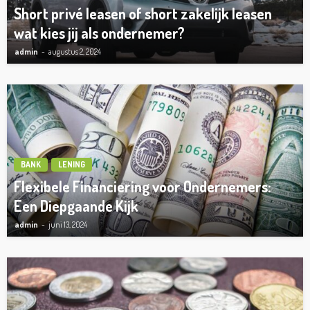
Short privé leasen of short zakelijk leasen
wat kies jij als ondernemer?
admin
augustus 2, 2024
BANK
LENING
Flexibele Financiering voor Ondernemers:
Een Diepgaande Kijk
admin
juni 13, 2024