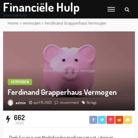
Financiële Hulp
Financiële Hulp
Home
vermogen
Ferdinand Grapperhaus Vermogen
VERMOGEN
Ferdinand Grapperhaus Vermogen
april 19, 2023
no comment
No tags
admin
662
VIEWS
Derk Sauer is een Nederlandse mediamagnaat, uitgever,