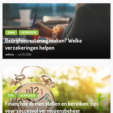
BANK
VERMOGEN
Bedrijfsinvestering maken? Welke
verzekeringen helpen
admin
juli 24, 2024
TIPS
VERMOGEN
Financiële doelen stellen en bereiken: tips
voor succesvol vermogensbeheer