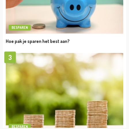
Martin Garrix vermogen
admin
april 19, 2023
VERMOGEN
Afrojack Vermogen
admin
april 19, 2023
BESPAREN