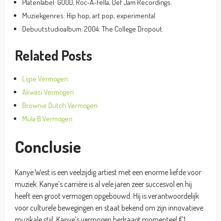
Platenlabel: GOOD, Roc-A-Fella, Def Jam Recordings.
Muziekgenres: Hip hop, art pop, experimental
Debuutstudioalbum: 2004: The College Dropout.
Related Posts
Lijpe Vermogen
Akwasi Vermogen
Brownie Dutch Vermogen
Mula B Vermogen
Conclusie
Kanye West is een veelzijdig artiest met een enorme liefde voor
muziek. Kanye’s carrière is al vele jaren zeer succesvol en hij
heeft een groot vermogen opgebouwd. Hij is verantwoordelijk
voor culturele bewegingen en staat bekend om zijn innovatieve
muzikale stijl. Kanye’s vermogen bedraagt momenteel €1