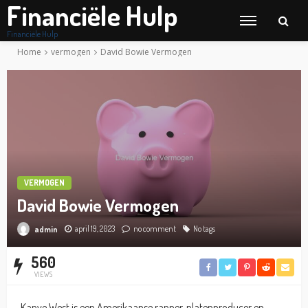
Financiële Hulp
Financiële Hulp
Home
vermogen
David Bowie Vermogen
VERMOGEN
David Bowie Vermogen
april 19, 2023
no comment
No tags
admin
560
VIEWS
Kanye West is een Amerikaanse rapper, platenproducer en