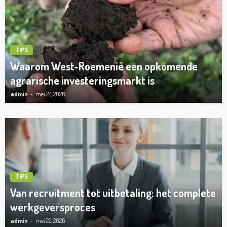
TIPS
Waarom West-Roemenië een opkomende
agrarische investeringsmarkt is
admin
mei 22, 2026
TIPS
Van recruitment tot uitbetaling: het complete
werkgeversproces
admin
mei 22, 2026