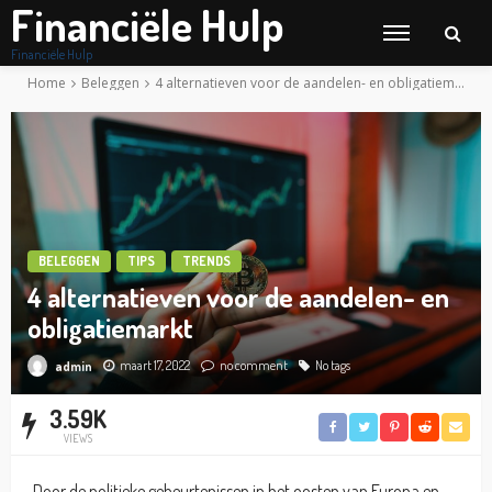
Financiële Hulp
Financiële Hulp
Home
Beleggen
4 alternatieven voor de aandelen- en obligatiemarkt
BELEGGEN
TIPS
TRENDS
4 alternatieven voor de aandelen- en
obligatiemarkt
maart 17, 2022
no comment
No tags
admin
3.59K
VIEWS
Door de politieke gebeurtenissen in het oosten van Europa en