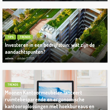
TIPS
TRENDS
Investeren in een bedrijfstuin: wat zijn de
aandachtspunten?
admin
oktober 17, 2025
TRENDS
Moonen Kantoormeubelen lanceert
ruimtebesparende en ergonomische
kantooroplossingen met hoekbureaus en