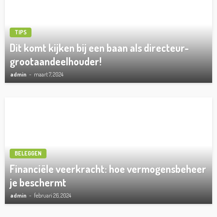
TIPS
Dit komt kijken bij een baan als directeur-
grootaandeelhouder!
admin
maart 7, 2024
BELEGGEN
Financiële veerkracht: hoe vermogensbeheer
je beschermt
admin
februari 26, 2024