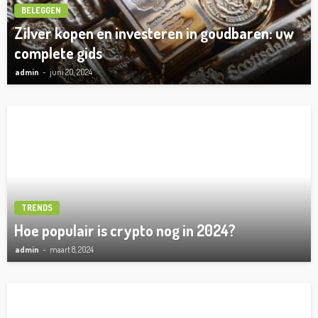
BELEGGEN
Zilver kopen en investeren in goudbaren: uw
complete gids
admin
juni 20, 2024
TRENDS
Hoe populair is crypto nog in 2024?
admin
maart 8, 2024