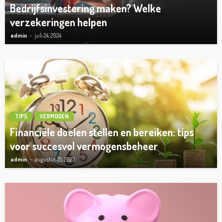
Bedrijfsinvestering maken? Welke
verzekeringen helpen
admin
juli 24, 2024
TIPS
VERMOGEN
Financiële doelen stellen en bereiken: tips
voor succesvol vermogensbeheer
admin
augustus 25, 2023