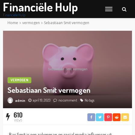
Financiële Hulp
Financiële Hulp
Home
vermogen
Sebastiaan Smit vermogen
VERMOGEN
Sebastiaan Smit vermogen
april 19, 2023
no comment
No tags
admin
610
VIEWS
Bas Smit is een zakenman en social media influencer uit