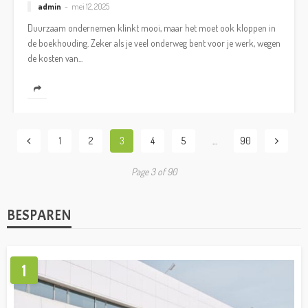
admin
mei 12, 2025
Duurzaam ondernemen klinkt mooi, maar het moet ook kloppen in
de boekhouding. Zeker als je veel onderweg bent voor je werk, wegen
de kosten van...
1
2
3
4
5
…
90
Page 3 of 90
BESPAREN
1