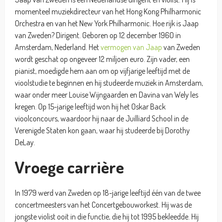
momenteel muziekdirecteur van het Hong Kong Philharmonic
Orchestra en van het New York Philharmonic. Hoe rijk is Jaap
van Zweden? Dirigent. Geboren op 12 december 1960 in
Amsterdam, Nederland. Het
vermogen van Jaap
van Zweden
wordt geschat op ongeveer 12 miljoen euro. Zijn vader, een
pianist, moedigde hem aan om op vijfjarige leeftijd met de
vioolstudie te beginnen en hij studeerde muziek in Amsterdam,
waar onder meer Louise Wijngaarden en Davina van Wely les
kregen. Op 15-jarige leeftijd won hij het Oskar Back
vioolconcours, waardoor hij naar de Juilliard School in de
Verenigde Staten kon gaan, waar hij studeerde bij Dorothy
DeLay.
Vroege carrière
In 1979 werd van Zweden op 18-jarige leeftijd één van de twee
concertmeesters van het Concertgebouworkest. Hij was de
jongste violist ooit in die functie, die hij tot 1995 bekleedde. Hij