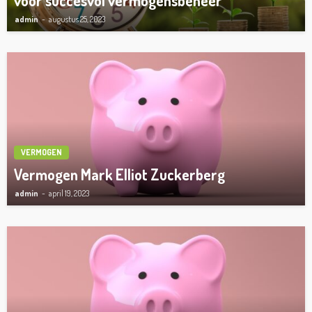
voor succesvol vermogensbeheer
admin
augustus 25, 2023
VERMOGEN
Vermogen Mark Elliot Zuckerberg
admin
april 19, 2023