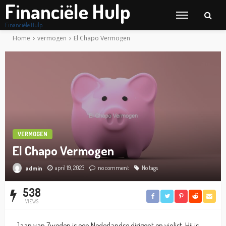
Financiële Hulp
Financiële Hulp
Home
vermogen
El Chapo Vermogen
VERMOGEN
El Chapo Vermogen
april 19, 2023
no comment
No tags
admin
538
VIEWS
Jaap van Zweden is een Nederlandse dirigent en violist. Hij is