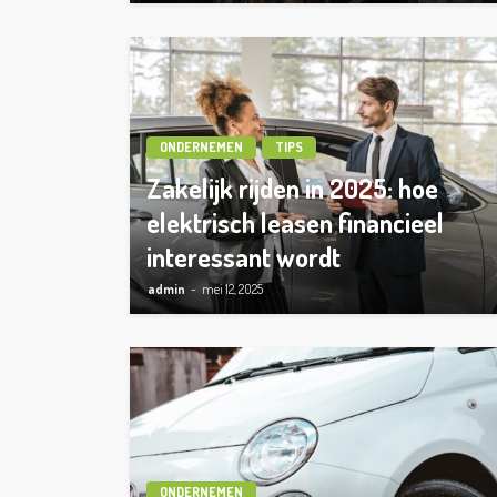
ONDERNEMEN
TIPS
Zakelijk rijden in 2025: hoe
elektrisch leasen financieel
interessant wordt
admin
mei 12, 2025
ONDERNEMEN