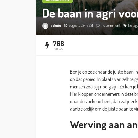
De baan in agri voo
admin
augustus 24, 2021
no comment
No tags
768
VIEWS
Ben je op zoek naar de juiste baan i
op dat gebied. In plaats van zelf te
mensen zoals jij nodig zijn. Zo kan j
Hier kloppen ondernemers in deze br
daar dus bekend bent, dan zal je ze
aantrekkelijk om de juiste baan te vi
Werving aan an