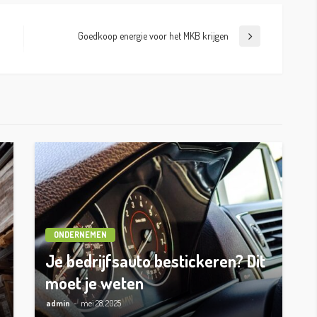
Goedkoop energie voor het MKB krijgen
ONDERNEMEN
s
Je bedrijfsauto bestickeren? Dit
moet je weten
admin
mei 28, 2025