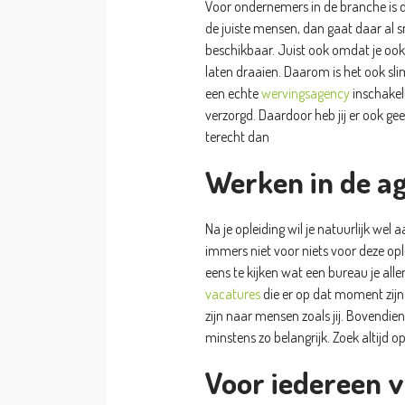
Voor ondernemers in de branche is d
de juiste mensen, dan gaat daar al snel 
beschikbaar. Juist ook omdat je ook
laten draaien. Daarom is het ook sl
een echte
wervingsagency
inschakelt
verzorgd. Daardoor heb jij er ook ge
terecht dan
Werken in de ag
Na je opleiding wil je natuurlijk wel 
immers niet voor niets voor deze opl
eens te kijken wat een bureau je alle
vacatures
die er op dat moment zijn. 
zijn naar mensen zoals jij. Bovendien
minstens zo belangrijk. Zoek altijd o
Voor iedereen 