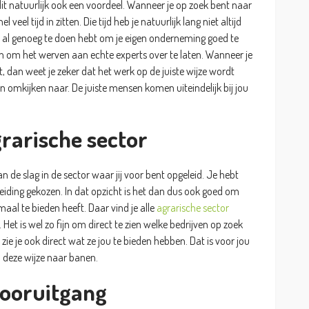
it natuurlijk ook een voordeel. Wanneer je op zoek bent naar
veel tijd in zitten. Die tijd heb je natuurlijk lang niet altijd
 al genoeg te doen hebt om je eigen onderneming goed te
im om het werven aan echte experts over te laten. Wanneer je
, dan weet je zeker dat het werk op de juiste wijze wordt
en omkijken naar. De juiste mensen komen uiteindelijk bij jou
rarische sector
aan de slag in de sector waar jij voor bent opgeleid. Je hebt
eiding gekozen. In dat opzicht is het dan dus ook goed om
maal te bieden heeft. Daar vind je alle
agrarische sector
Het is wel zo fijn om direct te zien welke bedrijven op zoek
 zie je ook direct wat ze jou te bieden hebben. Dat is voor jou
p deze wijze naar banen.
vooruitgang