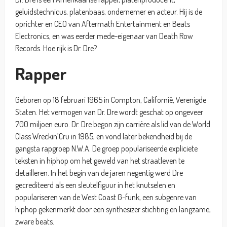
geluidstechnicus, platenbaas, ondernemer en acteur. Hij is de
oprichter en CEO van Aftermath Entertainment en Beats
Electronics, en was eerder mede-eigenaar van Death Row
Records. Hoe rijk is Dr. Dre?
Rapper
Geboren op 18 februari 1965 in Compton, Californië, Verenigde
Staten. Het vermogen van Dr. Dre wordt geschat op ongeveer
700 miljoen euro. Dr. Dre begon zijn carrière als lid van de World
Class Wreckin’Cru in 1985, en vond later bekendheid bij de
gangsta rapgroep N.W.A. De groep populariseerde expliciete
teksten in hiphop om het geweld van het straatleven te
detailleren. In het begin van de jaren negentig werd Dre
gecrediteerd als een sleutelfiguur in het knutselen en
populariseren van de West Coast G-funk, een subgenre van
hiphop gekenmerkt door een synthesizer stichting en langzame,
zware beats.