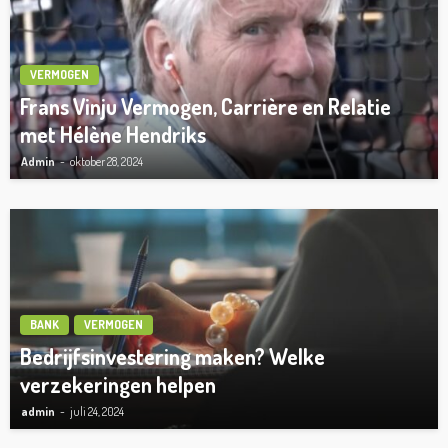
VERMOGEN
Frans Vinju Vermogen, Carrière en Relatie
met Hélène Hendriks
Admin
oktober 28, 2024
BANK
VERMOGEN
Bedrijfsinvestering maken? Welke
verzekeringen helpen
admin
juli 24, 2024