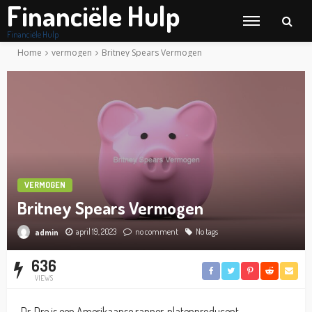
Financiële Hulp
Financiële Hulp
Home
vermogen
Britney Spears Vermogen
VERMOGEN
Britney Spears Vermogen
april 19, 2023
no comment
No tags
admin
636
VIEWS
Dr. Dre is een Amerikaanse rapper, platenproducent,