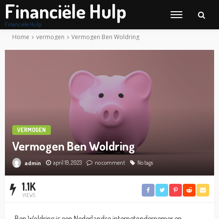
Financiële Hulp
Financiële Hulp
Home
vermogen
Vermogen Ben Woldring
VERMOGEN
Vermogen Ben Woldring
april 19, 2023
no comment
No tags
admin
1.1K
VIEWS
Ben Woldring is een Nederlandse internetondernemer en