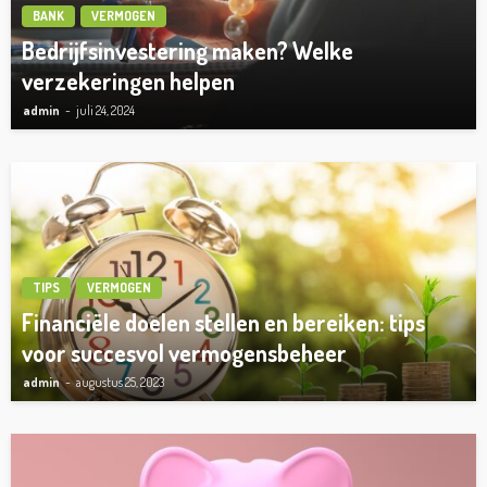
BANK
VERMOGEN
Bedrijfsinvestering maken? Welke
verzekeringen helpen
admin
juli 24, 2024
TIPS
VERMOGEN
Financiële doelen stellen en bereiken: tips
voor succesvol vermogensbeheer
admin
augustus 25, 2023