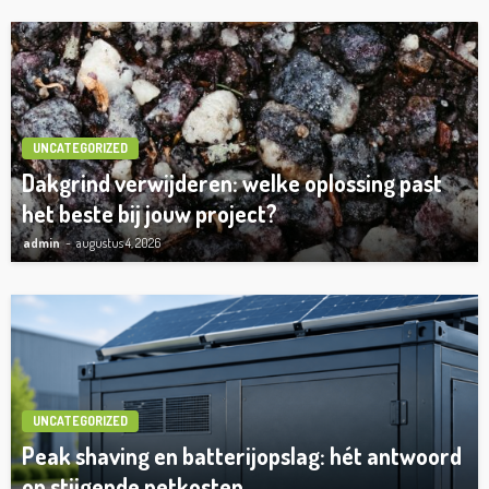
UNCATEGORIZED
Dakgrind verwijderen: welke oplossing past
het beste bij jouw project?
admin
augustus 4, 2026
UNCATEGORIZED
Peak shaving en batterijopslag: hét antwoord
op stijgende netkosten