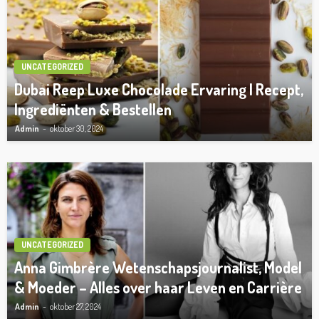
UNCATEGORIZED
Dubai Reep Luxe Chocolade Ervaring | Recept,
Ingrediënten & Bestellen
Admin
oktober 30, 2024
UNCATEGORIZED
Anna Gimbrère Wetenschapsjournalist, Model
& Moeder – Alles over haar Leven en Carrière
Admin
oktober 27, 2024