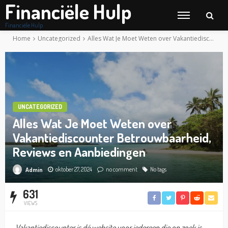
Financiële Hulp
Financiële Hulp
Home
Uncategorized
Alles Wat Je Moet Weten over Vakantiediscounter Betrouwbaarheid, Reviews en Aanbiedingen
UNCATEGORIZED
Alles Wat Je Moet Weten over
Vakantiediscounter Betrouwbaarheid,
Reviews en Aanbiedingen
oktober 27, 2024
no comment
No tags
Admin
631
VIEWS
Vakantiediscounter is dé website voor iedereen die op zoek is