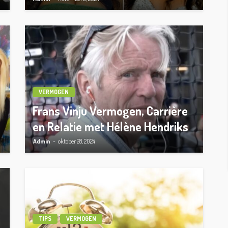
VERMOGEN
Frans Vinju Vermogen, Carrière
en Relatie met Hélène Hendriks
Admin
oktober 28, 2024
TIPS
VERMOGEN