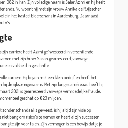
r 1982 in Iran. Zijn volledige naam is Salar Azimi en hij heeft
derlands. Nu woont hij met zijn vrouw Annika de Ruijsscher
belle in het kasteel Elderschans in Aardenburg. Daarnaast
auto’s.
gte
s zijn carrière heeft Azimi geïnvesteerd in verschillende
 samen met zijn broer Sasan gearresteerd, vanwege
de en valsheid in geschrifte.
le carrière. Hij begon met een klein bedrijf en heeft het
ij de rijkste eigenaar is. Met zijn lange carrièrepad heeft hij
 maart 2021 is gearresteerd vanwege vermoedelijke fraude,
i momenteel geschat op €23 miljoen.
zonder schandaal is geweest, is hij altijd zijn visie op
niet bang om risico’s te nemen en heeft al zijn successen
ang te zijn voor falen. Zijn vermogen is een bewijs dat je je