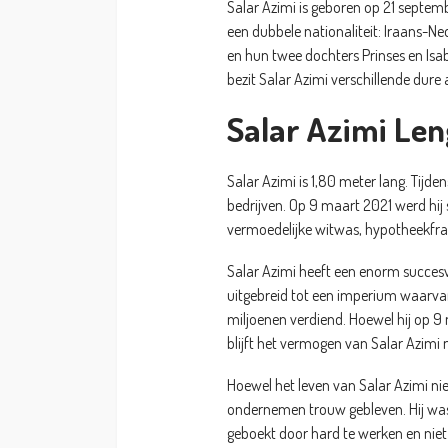
Salar Azimi is geboren op 21 septembe
een dubbele nationaliteit: Iraans-Ne
en hun twee dochters Prinses en Isa
bezit Salar Azimi verschillende dure 
Salar Azimi Len
Salar Azimi is 1,80 meter lang. Tijden
bedrijven. Op 9 maart 2021 werd hij
vermoedelijke witwas, hypotheekfrau
Salar Azimi heeft een enorm succesvol
uitgebreid tot een imperium waarvan h
miljoenen verdiend. Hoewel hij op 9
blijft het vermogen van Salar Azim
Hoewel het leven van Salar Azimi niet 
ondernemen trouw gebleven. Hij was 
geboekt door hard te werken en niet b