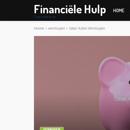
Financiële Hulp
HOME
Financiële Hulp
Home
vermogen
Salar Azimi Vermogen
VERMOGEN