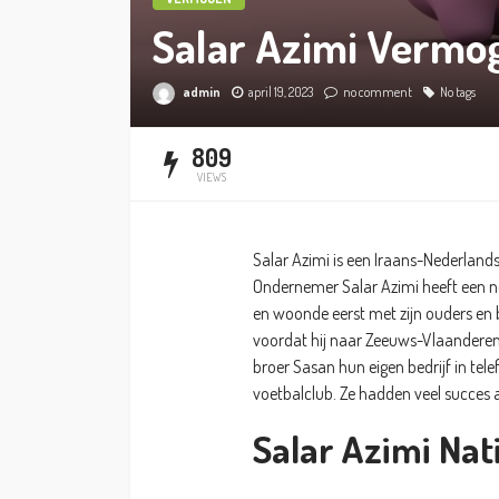
Salar Azimi Vermo
admin
april 19, 2023
no comment
No tags
809
VIEWS
Salar Azimi is een Iraans-Nederlands
Ondernemer Salar Azimi heeft een ne
en woonde eerst met zijn ouders en 
voordat hij naar Zeeuws-Vlaanderen
broer Sasan hun eigen bedrijf in tel
voetbalclub. Ze hadden veel succes 
Salar Azimi Nati