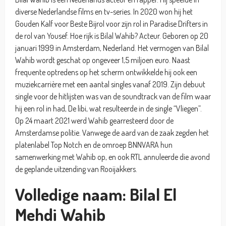
diverse Nederlandse films en tv-series. In 2020 won hij het
Gouden Kalf voor Beste Bijrol voor zijn rol in Paradise Drifters in
de rol van Yousef. Hoe rijk is Bilal Wahib? Acteur. Geboren op 20
januari 1999 in Amsterdam, Nederland. Het vermogen van Bilal
Wahib wordt geschat op ongeveer 1,5 miljoen euro. Naast
frequente optredens op het scherm ontwikkelde hij ook een
muziekcarrière met een aantal singles vanaf 2019. Zijn debuut
single voor de hitlijsten was van de soundtrack van de film waar
hij een rol in had, De libi, wat resulteerde in de single “Vliegen”.
Op 24 maart 2021 werd Wahib gearresteerd door de
Amsterdamse politie. Vanwege de aard van de zaak zegden het
platenlabel Top Notch en de omroep BNNVARA hun
samenwerking met Wahib op, en ook RTL annuleerde die avond
de geplande uitzending van Rooijakkers.
Volledige naam: Bilal El
Mehdi Wahib