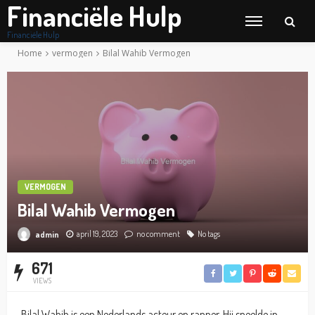
Financiële Hulp
Financiële Hulp
Home
vermogen
Bilal Wahib Vermogen
VERMOGEN
Bilal Wahib Vermogen
april 19, 2023
no comment
No tags
admin
671
VIEWS
Bilal Wahib is een Nederlands acteur en rapper. Hij speelde in